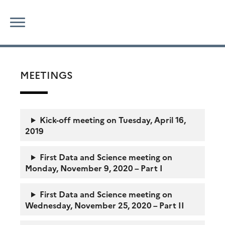
Skip
Search
to
for:
content
MEETINGS
Kick-off meeting on Tuesday, April 16,
2019
First
Data and Science meeting on
Monday, November 9, 2020 – Part I
First
Data and Science meeting on
Wednesday, November 25, 2020 – Part II