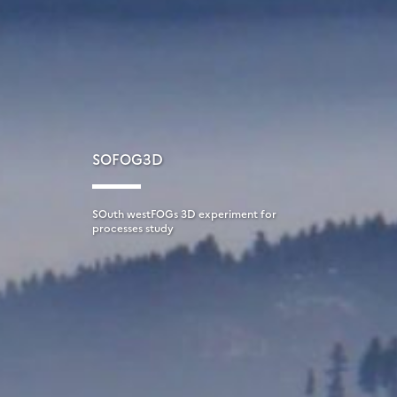
SOFOG3D
SOuth westFOGs 3D experiment for
processes study