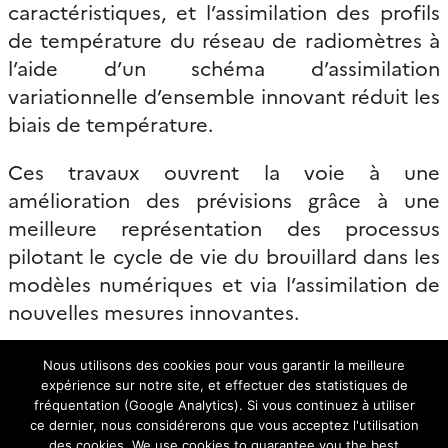
caractéristiques, et l’assimilation des profils
de température du réseau de radiomètres à
l’aide d’un schéma d’assimilation
variationnelle d’ensemble innovant réduit les
biais de température.
Ces travaux ouvrent la voie à une
amélioration des prévisions grâce à une
meilleure représentation des processus
pilotant le cycle de vie du brouillard dans les
modèles numériques et via l’assimilation de
nouvelles mesures innovantes.
Le projet SOFOG3D est un projet de
Nous utilisons des cookies pour vous garantir la meilleure
recherche collaborative de développement
expérience sur notre site, et effectuer des statistiques de
fréquentation (Google Analytics). Si vous continuez à utiliser
expérimental coordonné par le CNRM. Il
ce dernier, nous considérerons que vous acceptez l'utilisation
associe les laboratoires LMD et LATMOS,
des cookies. We use cookies to guarantee you the best